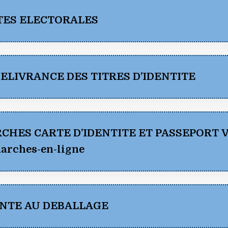
STES ELECTORALES
LIVRANCE DES TITRES D’IDENTITE
HES CARTE D’IDENTITE ET PASSEPORT VO
ES TITRES D’IDENTITE (pdf)
marches-en-ligne
ENTE AU DEBALLAGE