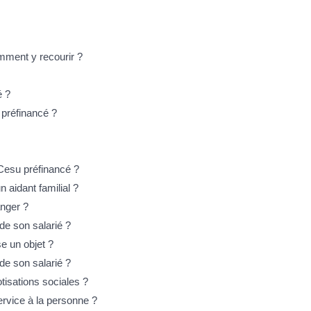
omment y recourir ?
é ?
 préfinancé ?
 Cesu préfinancé ?
n aidant familial ?
anger ?
 de son salarié ?
se un objet ?
 de son salarié ?
tisations sociales ?
ervice à la personne ?