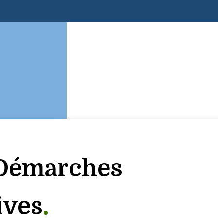
& Démarches
ives