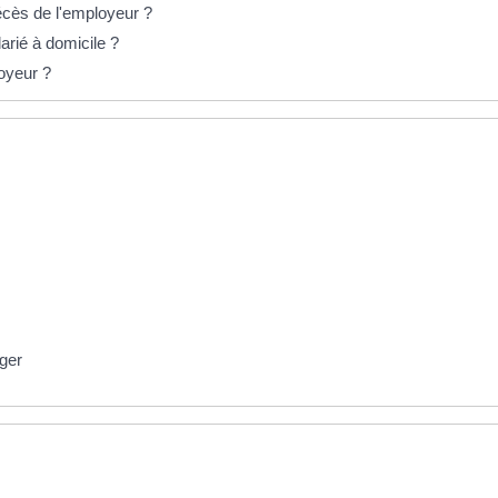
décès de l'employeur ?
larié à domicile ?
loyeur ?
nger