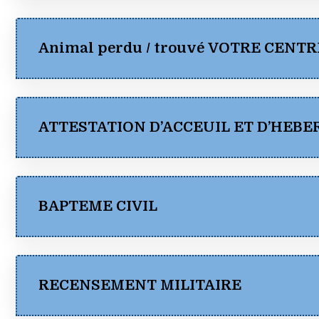
Animal perdu / trouvé VOTRE CENT
(pdf)
ATTESTATION D’ACCEUIL ET D’HEB
BAPTEME CIVIL
ATTESTATION D’ACCEUIL ET D’HEBERGEMENT (
RECENSEMENT MILITAIRE