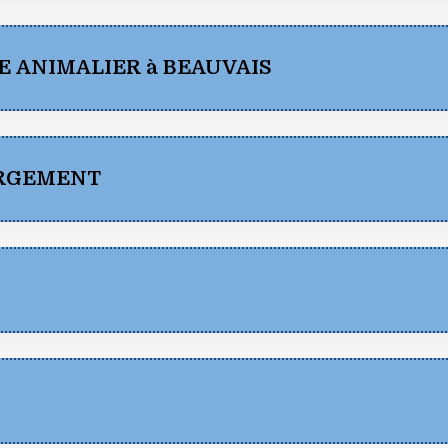
RE ANIMALIER à BEAUVAIS
ERGEMENT
pdf)