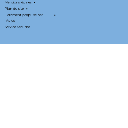
•
Mentions légales
•
Plan du site
•
Fièrement propulsé par
l'Adico
Service Sécurisé