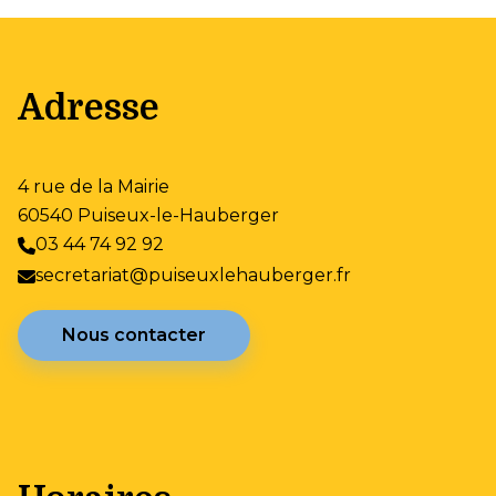
Consulter
GUIDE POUR LE
PACS (pdf)
Télécharger
Adresse
Consulter
GUIDE DES FUTURS
EPOUX (pdf)
4 rue de la Mairie
Télécharger
60540 Puiseux-le-Hauberger
03 44 74 92 92
secretariat@puiseuxlehauberger.fr
Nous contacter