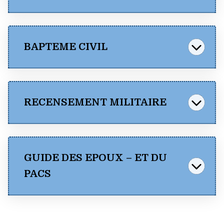
ATTESTATION
BAPTEME CIVIL
Consulter
D’ACCEUIL ET
D’HEBERGEMENT
Télécharger
(pdf)
RECENSEMENT MILITAIRE
Consulter
DOCUMENTS A
GUIDE DES EPOUX – ET DU
FOURNIR (pdf)
PACS
Télécharger