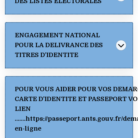
DES LISTES ELECTORALES
ENGAGEMENT NATIONAL
POUR LA DELIVRANCE DES
TITRES D’IDENTITE
ENGAGEMENT
POUR VOUS AIDER POUR VOS DEMA
NATIONAL POUR LA
Consulter
CARTE D’IDENTITE ET PASSEPORT VO
DELIVRANCE DES
LIEN
TITRES D’IDENTITE
Télécharger
(pdf)
…….https://passeport.ants.gouv.fr/dem
en-ligne