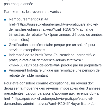
pas chaque année.
Par exemple, les revenus suivants :
Remboursement d'un <a
href="https://puiseuxlehauberger.fr/vie-pratique/etat-civil-
demarches-administratives/?xml=F15675">rachat de
trimestres de retraite</a> (pour années d'études ou années
incomplètes)
Gratification supplémentaire perçue par un salarié pour
services exceptionnels
Indemnité de <a href="https://puiseuxlehauberger.fr/vie-
pratique/etat-civil-demarches-administratives/?
xml=R60712">pas-de-porte</a> perçue par un propriétaire
Versement forfaitaire unique qui remplace une pension de
retraite de faible montant
Pour être considéré comme exceptionnel, un revenu doit
dépasser la moyenne des revenus imposables des 3 années
précédentes. La comparaison s'applique aux revenus du <a
href="https://puiseuxlehauberger.fr/vie-pratique/etat-civil-
demarches-administratives/?xml=R1046">foyer fiscal</a>.